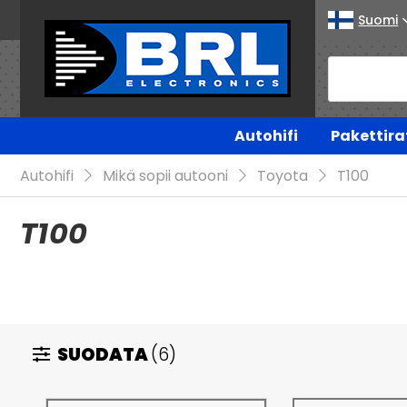
Suomi
Autohifi
Pakettira
Autohifi
Mikä sopii autooni
Toyota
T100
T100
SUODATA
(6)