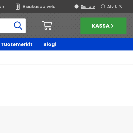
än
Asiakaspalvelu
Sis. alv
Alv 0 %
KASSA
Tuotemerkit
Blogi