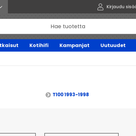
Kirjaudu sisä
tkaisut
Kotihifi
Kampanjat
Uutuudet
T100 1993-1998