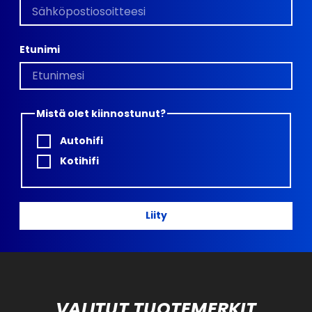
Etunimi
Mistä olet kiinnostunut?
Autohifi
Kotihifi
Liity
VALITUT TUOTEMERKIT