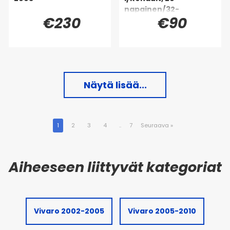
napainen/32-
€230
€90
napainen
Näytä lisää...
1
2
3
4
..
7
Seuraava
»
Vivaro 2002-2005
Vivaro 2005-2010