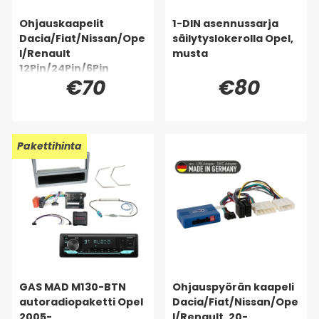
Ohjauskaapelit
1-DIN asennussarja
Dacia/Fiat/Nissan/Ope
säilytyslokerolla Opel,
l/Renault
musta
12Pin/24Pin/6Pin
€70
€80
Pakettihinta
GAS MAD M130-BTN
Ohjauspyörän kaapeli
autoradiopaketti Opel
Dacia/Fiat/Nissan/Ope
2005-
l/Renault, 20-