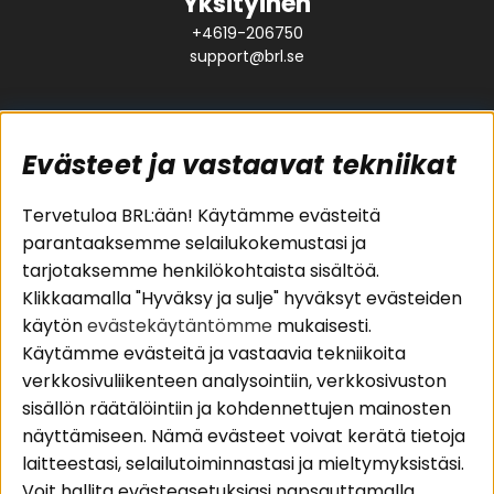
Yksityinen
+4619-206750
support@brl.se
Evästeet ja vastaavat tekniikat
Suositut sivut
Asiakaspalvelu
Tervetuloa BRL:ään! Käytämme evästeitä
parantaaksemme selailukokemustasi ja
Pakettiratkaisut
Evästeet
tarjotaksemme henkilökohtaista sisältöä.
Autostereot
Huolto- ja
Klikkaamalla "Hyväksy ja sulje" hyväksyt evästeiden
Kaiuttimet
takuutiedot
käytön
evästekäytäntömme
mukaisesti.
Päätevahvistimet
Ostoehdot
Käytämme evästeitä ja vastaavia tekniikoita
Lisätarvikkeet
Palautus
verkkosivuliikenteen analysointiin, verkkosivuston
Kaapelit
Tietosuojapolitiikka
sisällön räätälöintiin ja kohdennettujen mainosten
näyttämiseen. Nämä evästeet voivat kerätä tietoja
laitteestasi, selailutoiminnastasi ja mieltymyksistäsi.
Alueet
Seuraa meitä
Voit hallita evästeasetuksiasi napsauttamalla