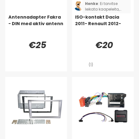
Henke
:
Ei tarvitse
leikata kaapeleita,
hyvä!
Antennadapter Fakra
ISO-kontakt Dacia
- DIN med aktiv antenn
2011- Renault 2012-
€25
€20
(1)