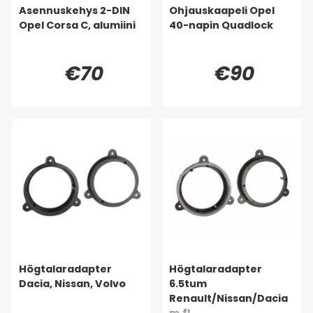
Asennuskehys 2-DIN
Ohjauskaapeli Opel
Opel Corsa C, alumiini
40-napin Quadlock
€70
€90
Högtalaradapter
Högtalaradapter
Dacia, Nissan, Volvo
6.5tum
Renault/Nissan/Dacia
m.fl.