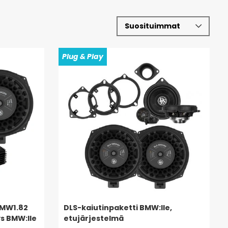
Plug & Play
BMW1.82
DLS-kaiutinpaketti BMW:lle,
s BMW:lle
etujärjestelmä