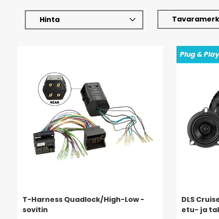
Tavaramerk
Hinta
Plug & Pla
T-Harness Quadlock/High-Low -
DLS Cruise
sovitin
etu- ja t