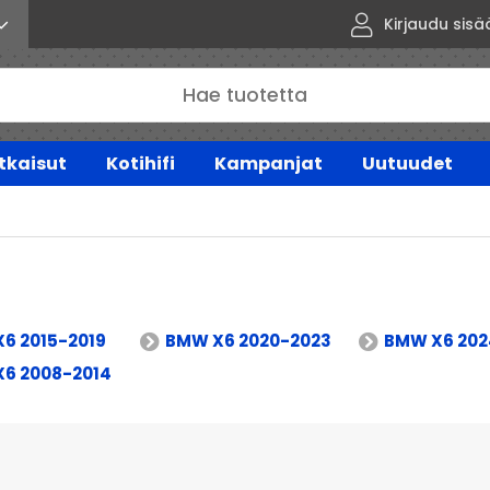
Kirjaudu sisä
tkaisut
Kotihifi
Kampanjat
Uutuudet
6 2015-2019
BMW X6 2020-2023
BMW X6 202
6 2008-2014