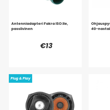
Antenniadapteri Fakra ISO:lle,
Ohjauspy
passiivinen
40-nasta
€13
Plug & Play