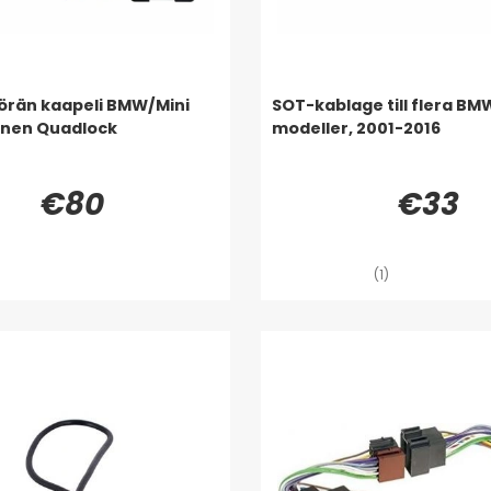
örän kaapeli BMW/Mini
SOT-kablage till flera BM
inen Quadlock
modeller, 2001-2016
€80
€33
(1)