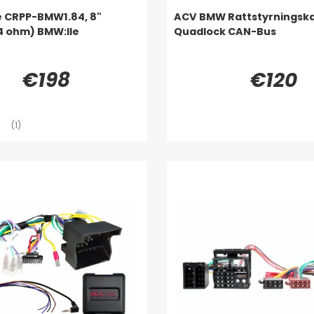
e CRPP-BMW1.84, 8"
ACV BMW Rattstyrningsk
(4 ohm) BMW:lle
Quadlock CAN-Bus
€198
€120
(1)