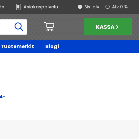
än
Asiakaspalvelu
Sis. alv
Alv 0 %
KASSA
Tuotemerkit
Blogi
4-