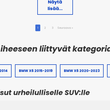
Näytä
lisää...
1
2
3
Seuraava
»
2014
BMW X6 2015-2019
BMW X6 2020-2023
t urheilulliselle SUV:lle