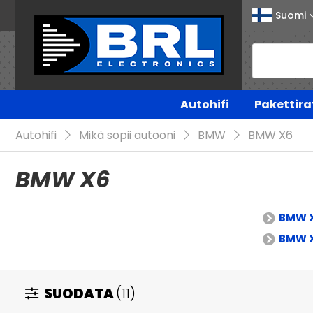
Suomi
Autohifi
Pakettira
Autohifi
Mikä sopii autooni
BMW
BMW X6
BMW X6
BMW X
BMW X
SUODATA
(11)