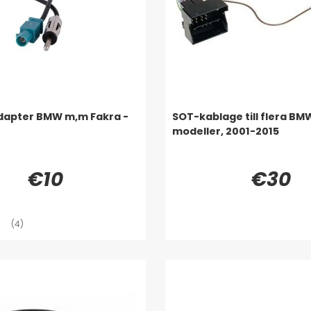
dapter BMW m,m Fakra -
SOT-kablage till flera BM
modeller, 2001-2015
€10
€30
(4)