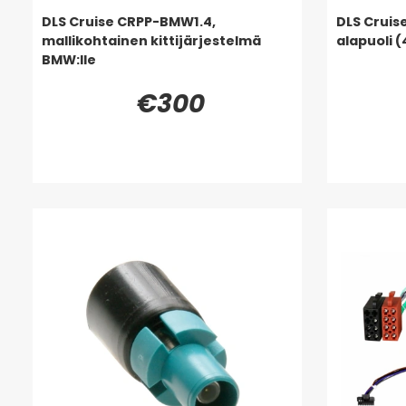
DLS Cruise CRPP-BMW1.4,
DLS Cruis
mallikohtainen kittijärjestelmä
alapuoli 
BMW:lle
€300