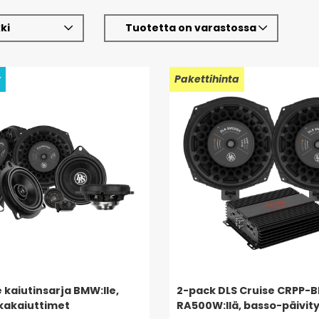
ki
Tuotetta on varastossa
y
Pakettihinta
 kaiutinsarja BMW:lle,
2-pack DLS Cruise CRPP-
akakaiuttimet
RA500W:llä, basso-päivity