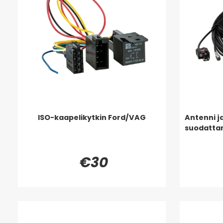
ISO-kaapelikytkin Ford/VAG
Antenni j
suodatta
€30