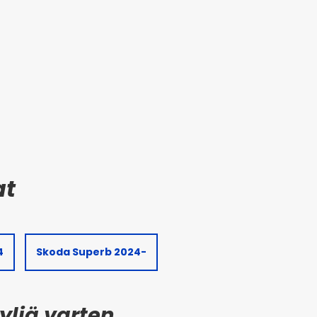
4
Skoda Superb 2024-
yliä varten