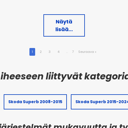
Näytä
lisää...
1
2
3
4
..
7
Seuraava
»
Skoda Superb 2008-2015
Skoda Superb 2015-202
järjestelmät mukavuutta ja ty