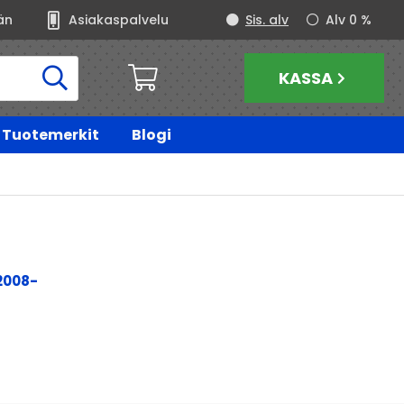
än
Asiakaspalvelu
Sis. alv
Alv 0 %
KASSA
Tuotemerkit
Blogi
2008-