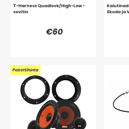
T-Harness Quadlock/High-Low -
Kaiutinad
sovitin
Skoda ja
€60
Pakettihinta