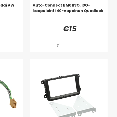
koda/VW
Auto-Connect BM01ISO, ISO-
kaapelointi 40-napainen Quadlock
€15
(1)