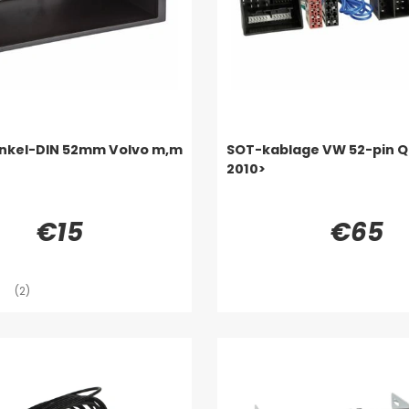
Enkel-DIN 52mm Volvo m,m
SOT-kablage VW 52-pin 
2010>
€15
€65
(2)