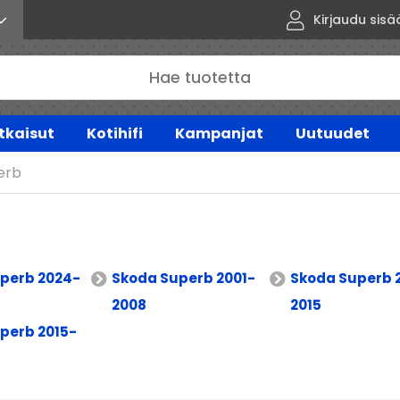
Kirjaudu sisä
tkaisut
Kotihifi
Kampanjat
Uutuudet
erb
perb 2024-
Skoda Superb 2001-
Skoda Superb 
2008
2015
perb 2015-