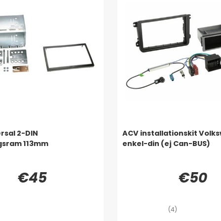
rsal 2-DIN
ACV installationskit Volk
gsram 113mm
enkel-din (ej Can-BUS)
€45
€50
(4)