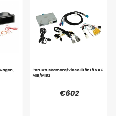
swagen,
Peruutuskamera/videoliitäntä VAG
MIB/MIB2
€602