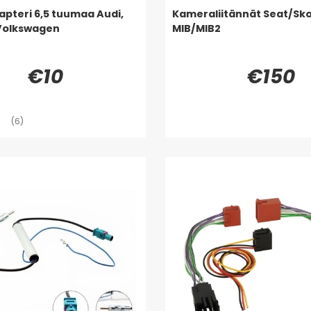
apteri 6,5 tuumaa Audi,
Kameraliitännät Seat/S
 Volkswagen
MIB/MIB2
€10
€150
(6)