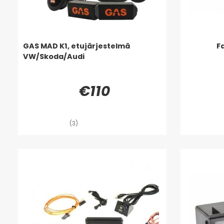
GAS MAD K1, etujärjestelmä
F
VW/Skoda/Audi
€110
(3)