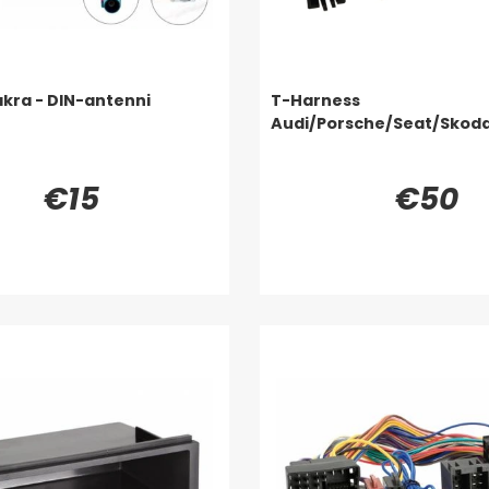
akra - DIN-antenni
T-Harness
Audi/Porsche/Seat/Skod
€15
€50