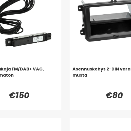
akaja FM/DAB+ VAG,
Asennuskehys 2-DIN varast
maton
musta
€150
€80