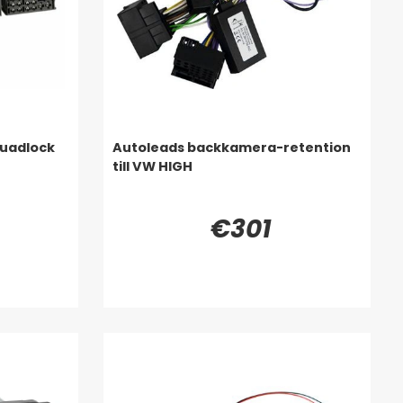
Quadlock
Autoleads backkamera-retention
till VW HIGH
€301