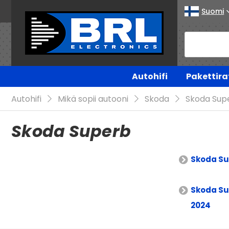
Suomi
Autohifi
Pakettira
Autohifi
Mikä sopii autooni
Skoda
Skoda Sup
Skoda Superb
Skoda Su
Skoda Su
2024