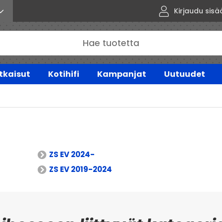
Kirjaudu sisä
tkaisut
Kotihifi
Kampanjat
Uutuudet
ZS EV 2024-
ZS EV 2019-2024