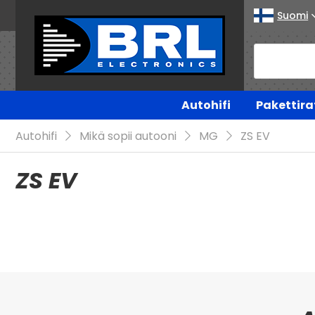
Suomi
Autohifi
Pakettira
Autohifi
Mikä sopii autooni
MG
ZS EV
ZS EV