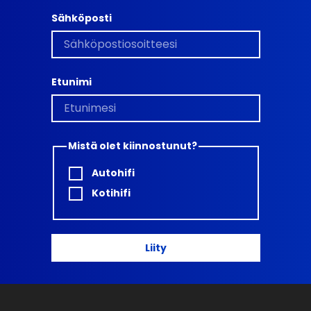
Sähköposti
Etunimi
Mistä olet kiinnostunut?
Autohifi
Kotihifi
Liity