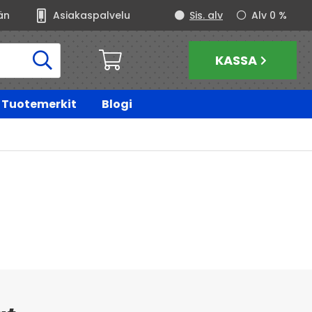
än
Asiakaspalvelu
Sis. alv
Alv 0 %
KASSA
Tuotemerkit
Blogi