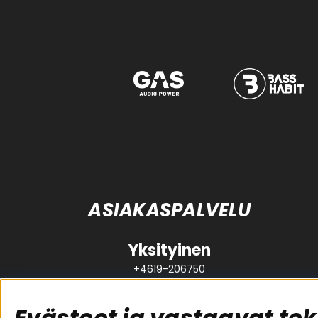
ASIAKASPALVELU
Yksityinen
+4619-206750
support@brl.se
Evästeet ja vastaavat tek