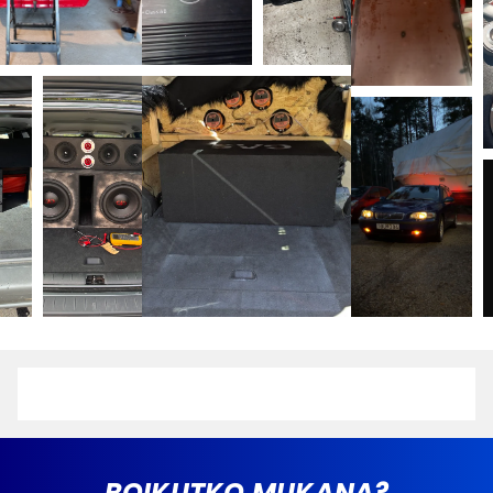
Twisted Flare Port
Yamahan ainutlaatuisella Twisted Flare Port -
tekniikalla vähennetään ei-toivottua puhinaa ja
ilmaturbulenssia. Tuloksena on bassoa, joka tuntuu
puhtaalta, selkeältä ja tarkalta. Tämä mahdollistaa
sen, että myös matalat taajuudet toistuvat realismilla
ja arvokkuudella.
Hienovarainen muotoilu, joustava sijoitus
Kaikki kaiuttimet on tyylikkäästi muotoiltu klassisella
Yamaha-ilmeellä – helppo sovittaa TV:n ja
sisustuksen kanssa. Takaosan avainreikien ansiosta
etu-, keski- ja surround-kaiuttimet voidaan kiinnittää
seinään, mikä antaa sinulle täyden joustavuuden
huoneessa.
ROIKUTKO MUKANA?