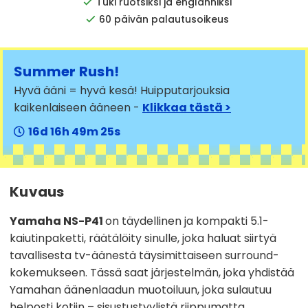
Tuki ruotsiksi ja englanniksi
60 päivän palautusoikeus
Summer Rush!
Hyvä ääni = hyvä kesä! Huipputarjouksia
kaikenlaiseen ääneen -
Klikkaa tästä >
16
16
49
24
Kuvaus
Yamaha NS-P41
on täydellinen ja kompakti 5.1-
kaiutinpaketti, räätälöity sinulle, joka haluat siirtyä
tavallisesta tv-äänestä täysimittaiseen surround-
kokemukseen. Tässä saat järjestelmän, joka yhdistää
Yamahan äänenlaadun muotoiluun, joka sulautuu
helposti kotiin – sisustustyylistä riippumatta.