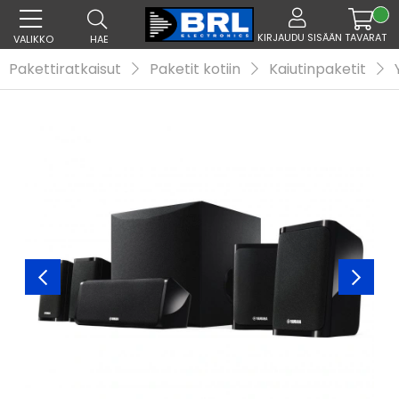
KIRJAUDU SISÄÄN
TAVARAT
VALIKKO
HAE
Pakettiratkaisut
Paketit kotiin
Kaiutinpaketit