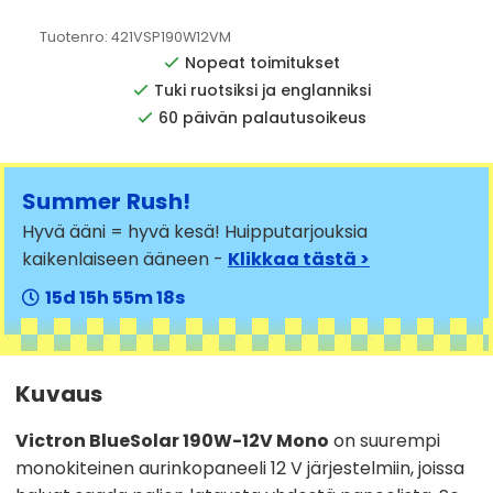
Tuotenro:
421VSP190W12VM
Nopeat toimitukset
Tuki ruotsiksi ja englanniksi
60 päivän palautusoikeus
Summer Rush!
Hyvä ääni = hyvä kesä! Huipputarjouksia
kaikenlaiseen ääneen -
Klikkaa tästä >
15
15
55
17
Kuvaus
Victron BlueSolar 190W-12V Mono
on suurempi
monokiteinen aurinkopaneeli 12 V järjestelmiin, joissa