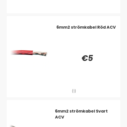
Virta maksimiteholla, IMPP: 9.41 A
Avoimen piirin jännite, Voc: 24.11 V
Oikosulkuvirta, Isc: 9.91 A
Mitat, L x K x S: 668 x 1485 x 30 mm
6mm2 strömkabel Röd ACV
Paino: 11 kg
Solutyyppi: monokiteinen
Kehys: anodisoitu alumiini
Kytkentäkotelo: tiivistetty ja vesitiivis
€5
Tuotetakuu: 5 vuotta
Suorituskykytakuu: 25 vuoden rajoitettu takuu
lähtöteholle ja suorituskyvylle
(1)
6mm2 strömkabel Svart
ACV