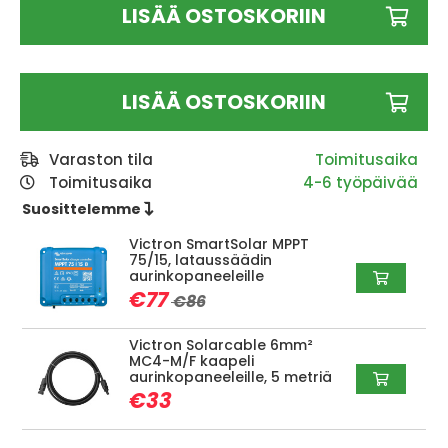
LISÄÄ OSTOSKORIIN
LISÄÄ OSTOSKORIIN
Varaston tila
Toimitusaika
4-6 työpäivää
Suosittelemme 
Victron SmartSolar MPPT
75/15, lataussäädin
aurinkopaneeleille
€77
€86
Victron Solarcable 6mm²
MC4-M/F kaapeli
aurinkopaneeleille, 5 metriä
€33