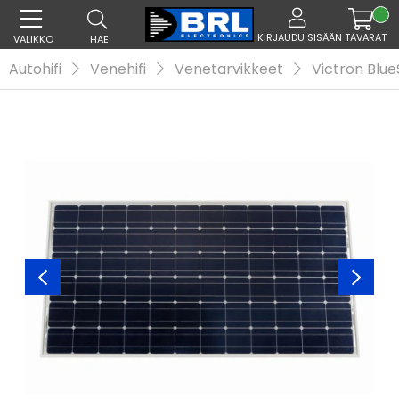
KIRJAUDU SISÄÄN
TAVARAT
VALIKKO
HAE
Autohifi
Venehifi
Venetarvikkeet
Victron Blu