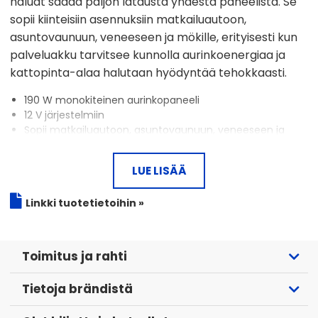
haluat saada paljon latausta yhdestä paneelista. Se
sopii kiinteisiin asennuksiin matkailuautoon,
asuntovaunuun, veneeseen ja mökille, erityisesti kun
palveluakku tarvitsee kunnolla aurinkoenergiaa ja
kattopinta-alaa halutaan hyödyntää tehokkaasti.
190 W monokiteinen aurinkopaneeli
12 V järjestelmiin
Sopii matkailuautoon, asuntovaunuun, veneeseen ja
mökille
Suuri kapasiteetti suuremmille palveluakkuille
LUE LISÄÄ
Sopii aktiiviseen 12 V kulutukseen
Hyvä herkkyys koko auringon spektrillä
Linkki tuotetietoihin »
Hyvä suorituskyky heikossa valossa
Alhainen jännitelämpötilakerroin
Vesitiivis kytkentäkotelo
Ohitusdiodit varjostushäviöitä vastaan
Toimitus ja rahti
EVA-kapselointi ja monikerroksinen taustalevy
Alumiinikehys ja karkaistu lasi
Tietoja brändistä
5 vuoden valmistajan tuotetakuu
25 vuoden rajoitettu suorituskykytakuu