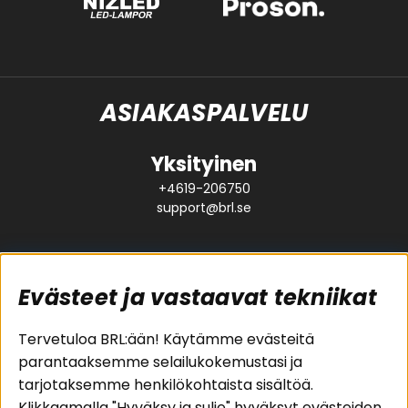
ASIAKASPALVELU
Yksityinen
+4619-206750
support@brl.se
Evästeet ja vastaavat tekniikat
Suositut sivut
Asiakaspalvelu
Tervetuloa BRL:ään! Käytämme evästeitä
parantaaksemme selailukokemustasi ja
Pakettiratkaisut
Evästeet
tarjotaksemme henkilökohtaista sisältöä.
Autostereot
Huolto- ja
Klikkaamalla "Hyväksy ja sulje" hyväksyt evästeiden