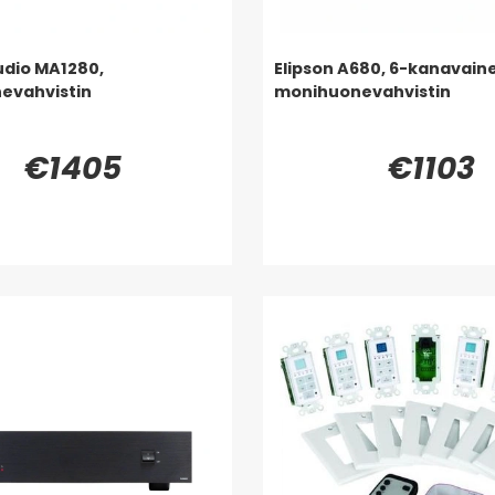
dio MA1280,
Elipson A680, 6-kanavain
evahvistin
monihuonevahvistin
€1405
€1103