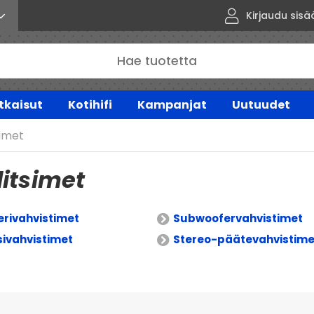
Kirjaudu sisä
tkaisut
Kotihifi
Kampanjat
Uutuudet
simet
itsimet
erivahvistimet
Subwoofervahvistimet
ivahvistimet
Stereo-päätevahvistime