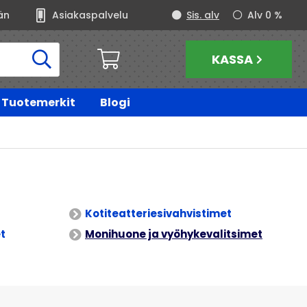
än
Asiakaspalvelu
Sis. alv
Alv 0 %
KASSA
Tuotemerkit
Blogi
Kotiteatteriesivahvistimet
t
Monihuone ja vyöhykevalitsimet