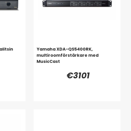
litsin
Yamaha XDA-QS5400RK,
multiroomförstärkare med
MusicCast
€3101