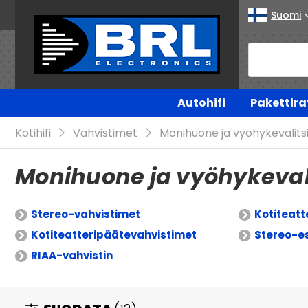
Suomi
Autohifi
Pakettira
Kotihifi
Vahvistimet
Monihuone ja vyöhykevalit
Monihuone ja vyöhykeval
Stereo-vahvistimet
Kotiteatt
Kotiteatteripäätevahvistimet
Stereo-es
RIAA-vahvistin