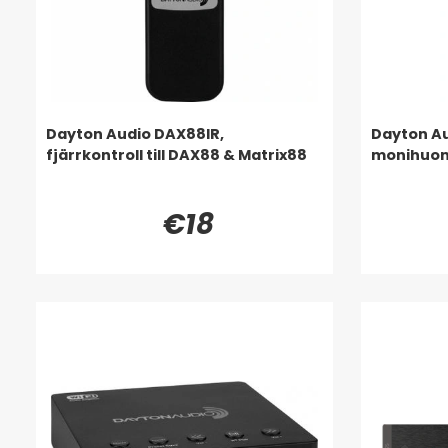
Dayton Audio DAX88IR,
Dayton A
fjärrkontroll till DAX88 & Matrix88
monihuon
€18