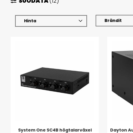
SUODATA
(12)
Brändit
Hinta
System One SC4B högtalarväxel
Dayton Au