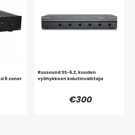
Russound SS-6.2, kuuden
d 8 zoner
vyöhykkeen kaiutinvaihtaja
€300