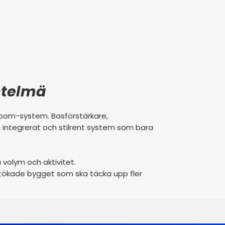
stelmä
iroom-system. Basförstärkare,
så integrerat och stilrent system som bara
a volym och aktivitet.
utökade bygget som ska täcka upp fler