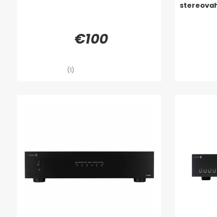
stereovah
€100
(1)