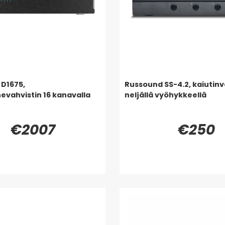
D1675,
Russound SS-4.2, kaiutinva
vahvistin 16 kanavalla
neljällä vyöhykkeellä
€2007
€250