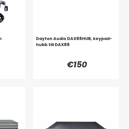
n
Dayton Audio DAX88HUB, keypad-
hubb till DAX88
€150