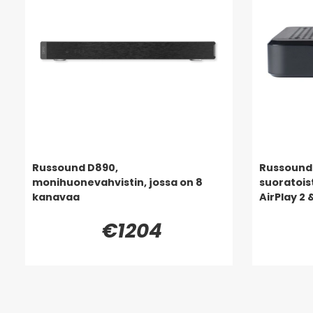
Russound D890,
Russound
monihuonevahvistin, jossa on 8
suoratois
kanavaa
AirPlay 2
€1204