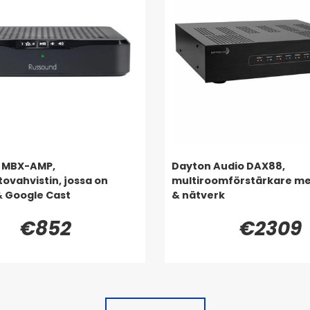
 MBX-AMP,
Dayton Audio DAX88,
tovahvistin, jossa on
multiroomförstärkare me
 & Google Cast
& nätverk
€852
€2309