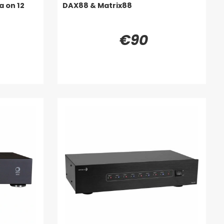
a on 12
DAX88 & Matrix88
€90