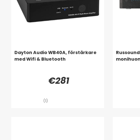
Dayton Audio WB40A, förstärkare
Russound 
med Wifi & Bluetooth
monihuone
€281
(1)