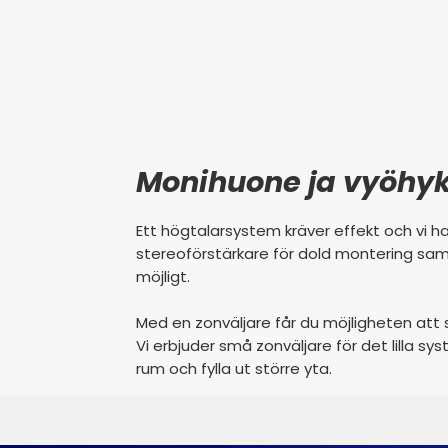
Monihuone ja vyöhyk
Ett högtalarsystem kräver effekt och vi h
stereoförstärkare för dold montering samt 
möjligt.
Med en zonväljare får du möjligheten att s
Vi erbjuder små zonväljare för det lilla
rum och fylla ut större yta.