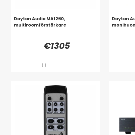
Dayton Audio MA1260,
Dayton Au
multiroomförstärkare
monihuon
€1305
(1)