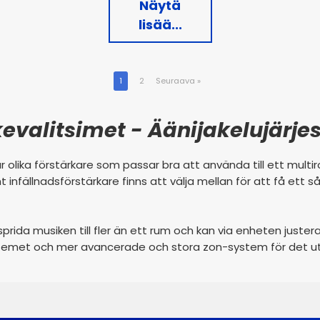
Näytä
lisää...
1
2
Seuraava
»
evalitsimet - Äänijakelujärje
ar olika förstärkare som passar bra att använda till ett mult
infällnadsförstärkare finns att välja mellan för att få ett 
prida musiken till fler än ett rum och kan via enheten juster
 systemet och mer avancerade och stora zon-system för det 