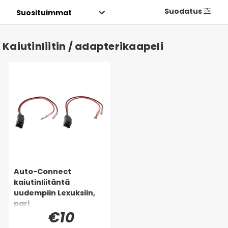
Suodatus
Kaiutinliitin / adapterikaapeli
Auto-Connect
kaiutinliitäntä
uudempiin Lexuksiin,
pari
€10