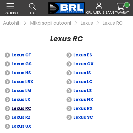
KIRJAUDU SISÄÄN
TAVARAT
VALIKKO
HAE
Autohifi
Mikä sopii autooni
Lexus
Lexus RC
Lexus RC
Lexus CT
Lexus ES
Lexus GS
Lexus GX
Lexus HS
Lexus IS
Lexus LBX
Lexus LC
Lexus LM
Lexus LS
Lexus LX
Lexus NX
Lexus RC
Lexus RX
Lexus RZ
Lexus SC
Lexus UX