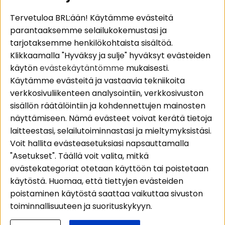
Suositut sivut
Asiakaspalvelu
Tervetuloa BRL:ään! Käytämme evästeitä
parantaaksemme selailukokemustasi ja
Pakettiratkaisut
Evästeet
tarjotaksemme henkilökohtaista sisältöä.
Autostereot
Huolto- ja
Klikkaamalla "Hyväksy ja sulje" hyväksyt evästeiden
Kaiuttimet
takuutiedot
käytön
evästekäytäntömme
mukaisesti.
Päätevahvistimet
Ostoehdot
Käytämme evästeitä ja vastaavia tekniikoita
Lisätarvikkeet
Palautus
verkkosivuliikenteen analysointiin, verkkosivuston
Kaapelit
Tietosuojapolitiikka
sisällön räätälöintiin ja kohdennettujen mainosten
näyttämiseen. Nämä evästeet voivat kerätä tietoja
laitteestasi, selailutoiminnastasi ja mieltymyksistäsi.
Alueet
Seuraa meitä
Voit hallita evästeasetuksiasi napsauttamalla
Instagram
Autohifi
"Asetukset". Täällä voit valita, mitkä
Kotihifi
Facebook
evästekategoriat otetaan käyttöön tai poistetaan
Uutuudet
käytöstä. Huomaa, että tiettyjen evästeiden
Youtube
poistaminen käytöstä saattaa vaikuttaa sivuston
Tiktok
toiminnallisuuteen ja suorituskykyyn.