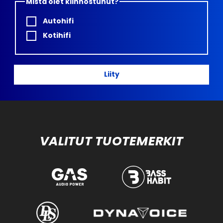
Mistä olet kiinnostunut?
Autohifi
Kotihifi
Liity
VALITUT TUOTEMERKIT