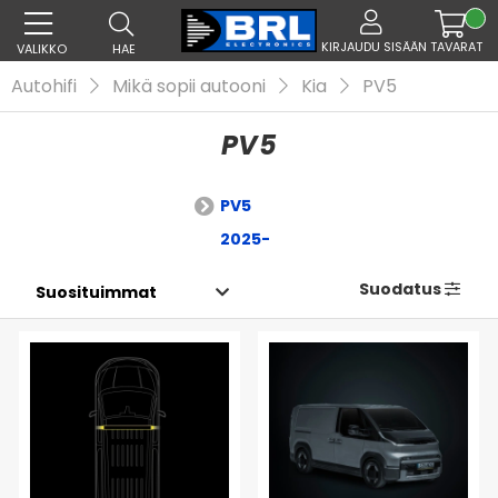
KIRJAUDU SISÄÄN
TAVARAT
VALIKKO
HAE
Autohifi
Mikä sopii autooni
Kia
PV5
PV5
PV5
2025-
Suodatus