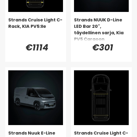
Strands Cruise Light C-
Strands NUUK D-Line
Rack, KIA PV5:lle
LED Bar 20",
täydellinen sarja, Kia
PV5 Cargoon
€1114
€301
Strands Nuuk E-Line
Strands Cruise Light C-