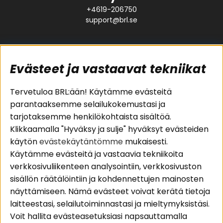
+4619-206750
support@brl.se
Evästeet ja vastaavat tekniikat
Suositut sivut
Asiakaspalvelu
Tervetuloa BRL:ään! Käytämme evästeitä
parantaaksemme selailukokemustasi ja
Pakettiratkaisut
Evästeet
tarjotaksemme henkilökohtaista sisältöä.
Autostereot
Huolto- ja
Klikkaamalla "Hyväksy ja sulje" hyväksyt evästeiden
Kaiuttimet
takuutiedot
käytön
evästekäytäntömme
mukaisesti.
Päätevahvistimet
Ostoehdot
Käytämme evästeitä ja vastaavia tekniikoita
Lisätarvikkeet
Palautus
verkkosivuliikenteen analysointiin, verkkosivuston
Kaapelit
Tietosuojapolitiikka
sisällön räätälöintiin ja kohdennettujen mainosten
näyttämiseen. Nämä evästeet voivat kerätä tietoja
laitteestasi, selailutoiminnastasi ja mieltymyksistäsi.
Alueet
Seuraa meitä
Voit hallita evästeasetuksiasi napsauttamalla
Instagram