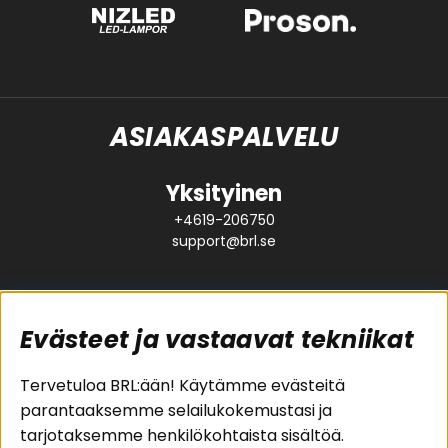
ASIAKASPALVELU
Yksityinen
+4619-206750
support@brl.se
Evästeet ja vastaavat tekniikat
Suositut sivut
Asiakaspalvelu
Tervetuloa BRL:ään! Käytämme evästeitä
parantaaksemme selailukokemustasi ja
Pakettiratkaisut
Evästeet
tarjotaksemme henkilökohtaista sisältöä.
Autostereot
Huolto- ja