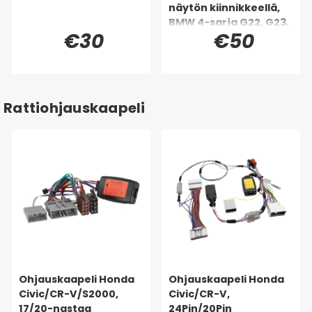
näytön kiinnikkeellä,
BMW 4-sarja G22, G23,
€30
€50
G24, G26 88-26
Rattiohjauskaapeli
Ohjauskaapeli Honda
Ohjauskaapeli Honda
Civic/CR-V/S2000,
Civic/CR-V,
17/20-nastaa
24Pin/20Pin