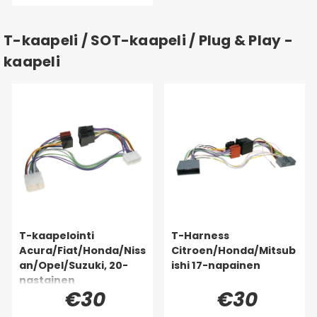
T-kaapeli / SOT-kaapeli / Plug & Play -
kaapeli
T-kaapelointi
T-Harness
Acura/Fiat/Honda/Niss
Citroen/Honda/Mitsub
an/Opel/Suzuki, 20-
ishi 17-napainen
nastainen
€30
€30