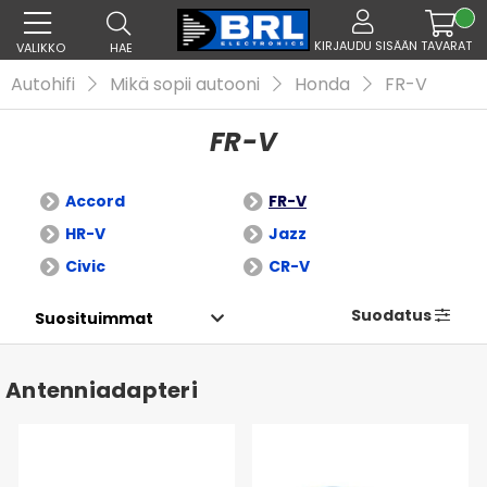
KIRJAUDU SISÄÄN
TAVARAT
VALIKKO
HAE
Autohifi
Mikä sopii autooni
Honda
FR-V
FR-V
Accord
FR-V
HR-V
Jazz
Civic
CR-V
Suodatus
Antenniadapteri