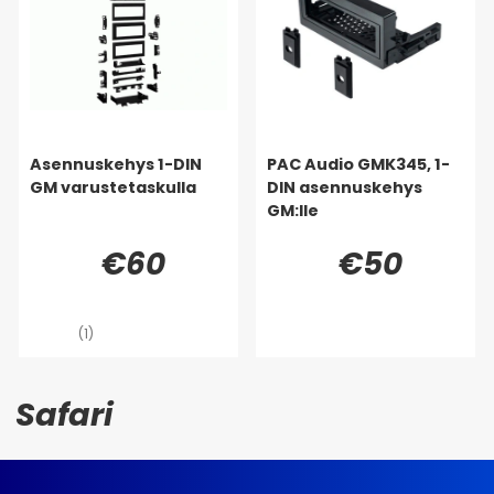
Asennuskehys 1-DIN
PAC Audio GMK345, 1-
GM varustetaskulla
DIN asennuskehys
GM:lle
€60
€50
(1)
Safari