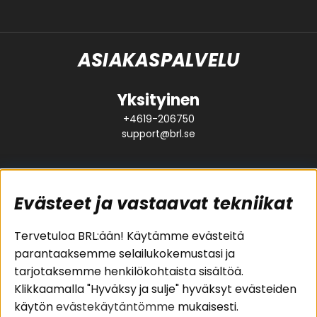
ASIAKASPALVELU
Yksityinen
+4619-206750
support@brl.se
Evästeet ja vastaavat tekniikat
Suositut sivut
Asiakaspalvelu
Tervetuloa BRL:ään! Käytämme evästeitä
parantaaksemme selailukokemustasi ja
Pakettiratkaisut
Evästeet
tarjotaksemme henkilökohtaista sisältöä.
Autostereot
Huolto- ja
Klikkaamalla "Hyväksy ja sulje" hyväksyt evästeiden
Kaiuttimet
takuutiedot
käytön
evästekäytäntömme
mukaisesti.
Päätevahvistimet
Ostoehdot