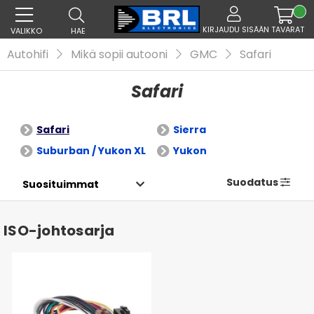
KIRJAUDU SISÄÄN
TAVARAT
VALIKKO
HAE
Autohifi
Mikä sopii autooni
GMC
Safari
Safari
Safari
Sierra
Suburban / Yukon XL
Yukon
Suodatus
ISO-johtosarja