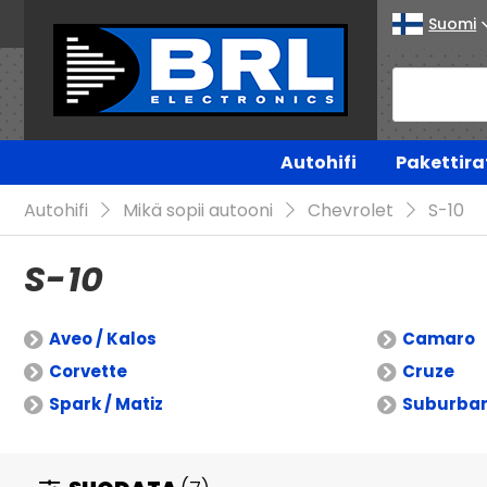
Suomi
Autohifi
Pakettira
Autohifi
Mikä sopii autooni
Chevrolet
S-10
S-10
Aveo / Kalos
Camaro
Corvette
Cruze
Spark / Matiz
Suburba