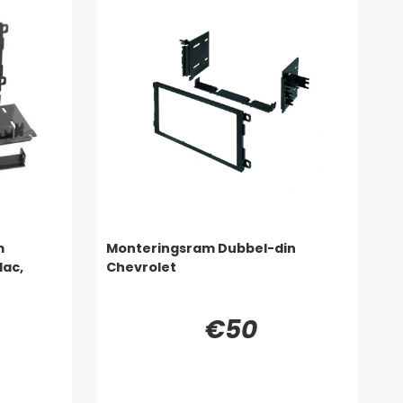
m
Monteringsram Dubbel-din
lac,
Chevrolet
€50