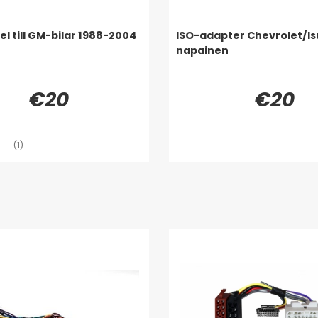
l till GM-bilar 1988-2004
ISO-adapter Chevrolet/Is
napainen
€20
€20
(1)