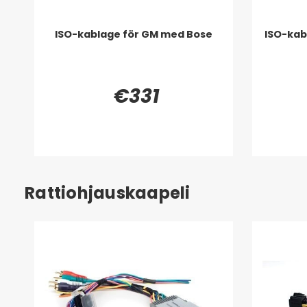
ISO-kablage för GM med Bose
ISO-kabe
€331
Rattiohjauskaapeli