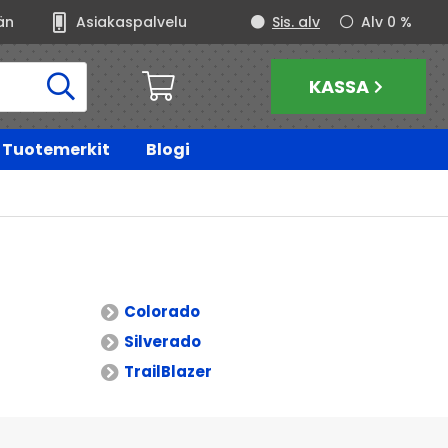
än
Asiakaspalvelu
Sis. alv
Alv 0 %
KASSA
Tuotemerkit
Blogi
Colorado
Silverado
TrailBlazer