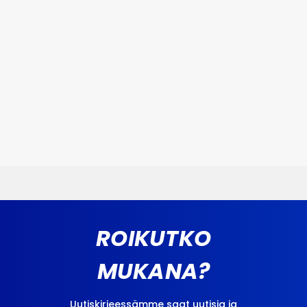
ROIKUTKO
MUKANA?
Uutiskirjeessämme saat uutisia ja