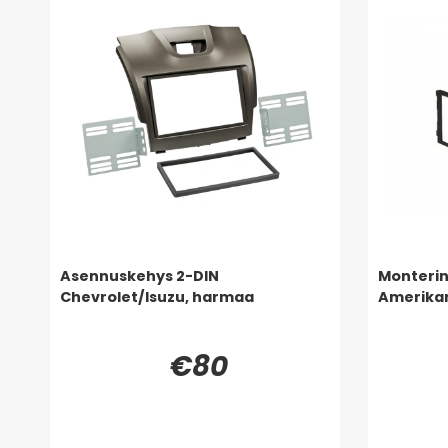
Asennuskehys 2-DIN
Monteri
Chevrolet/Isuzu, harmaa
Amerikan
€80