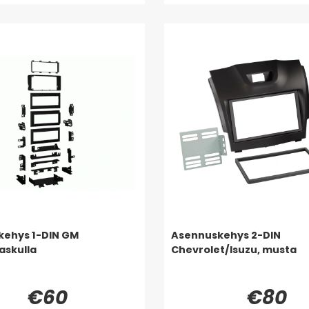
kehys 1-DIN GM
Asennuskehys 2-DIN
askulla
Chevrolet/Isuzu, musta
€60
€80