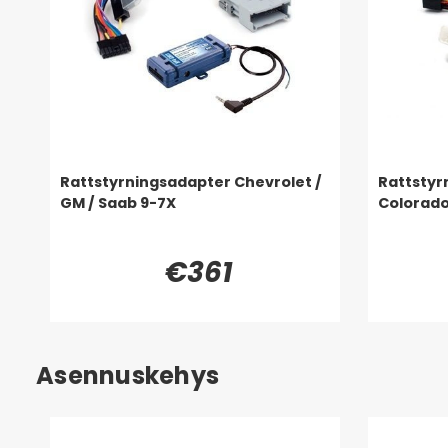
Rattstyrningsadapter Chevrolet /
Rattstyr
GM / Saab 9-7X
Colorado
€361
Asennuskehys