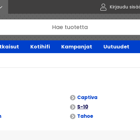
Kirjaudu sisä
tkaisut
Kotihifi
Kampanjat
Uutuudet
Captiva
S-10
n
Tahoe