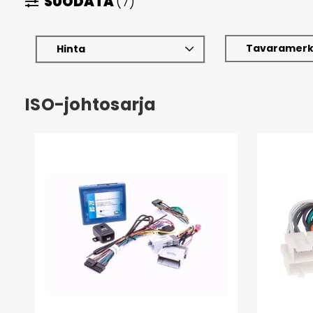
SUODATA
(7)
Tavaramerk
Hinta
ISO-johtosarja