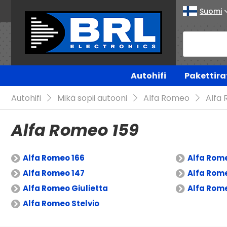
Suomi
Autohifi
Pakettira
Autohifi
Mikä sopii autooni
Alfa Romeo
Alfa
Alfa Romeo 159
Alfa Romeo 166
Alfa Rom
Alfa Romeo 147
Alfa Rom
Alfa Romeo Giulietta
Alfa Rome
Alfa Romeo Stelvio