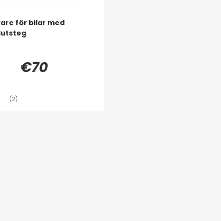
are för bilar med
lutsteg
€70
(2)