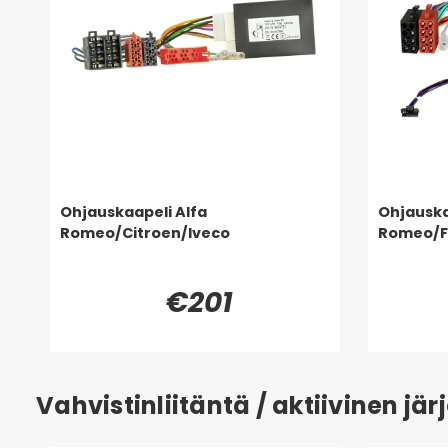
Ohjauskaapeli Alfa
Ohjauska
Romeo/Citroen/Iveco
Romeo/Fi
€201
Vahvistinliitäntä / aktiivinen j