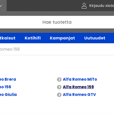
Kirjaudu sisä
tkaisut
Kotihifi
Kampanjat
Uutuudet
 Romeo 159
eo Brera
Alfa Romeo MiTo
eo 156
Alfa Romeo 159
o Giulia
Alfa Romeo GTV