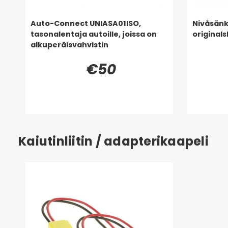
Auto-Connect UNIASA01ISO,
Nivåsänk
tasonalentaja autoille, joissa on
originals
alkuperäisvahvistin
€50
Kaiutinliitin / adapterikaapeli