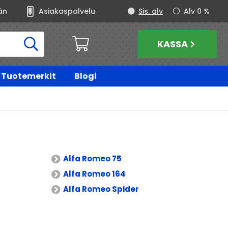
än
Asiakaspalvelu
Sis. alv
Alv 0 %
KASSA
Tuotemerkit
Blogi
Alfa Romeo 75
Alfa Romeo 164
Alfa Romeo Spider