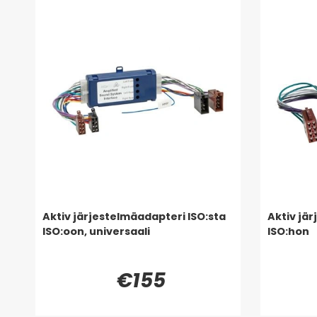
Aktiv järjestelmäadapteri ISO:sta
Aktiv jä
ISO:oon, universaali
ISO:hon
€155