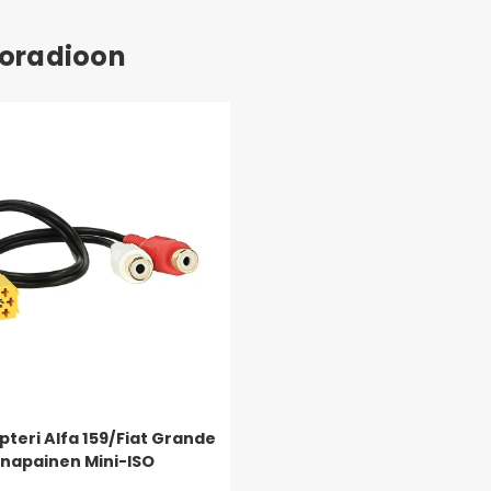
toradioon
teri Alfa 159/Fiat Grande
-napainen Mini-ISO