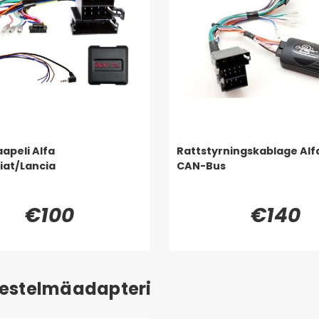
apeli Alfa
Rattstyrningskablage Al
at/Lancia
CAN-Bus
€100
€140
ärjestelmäadapteri