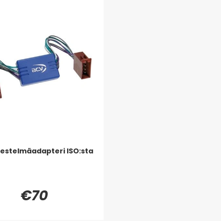
rjestelmäadapteri ISO:sta
€70