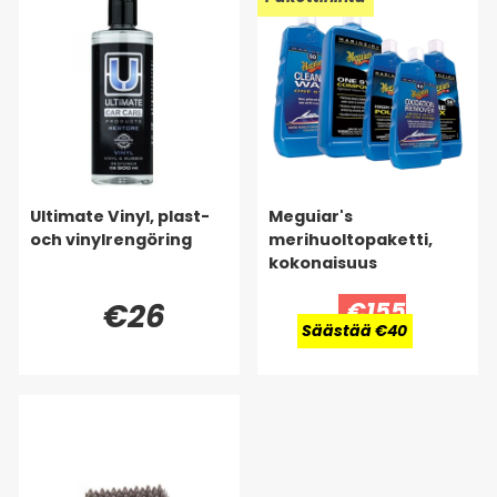
Ultimate Vinyl, plast-
Meguiar's
och vinylrengöring
merihuoltopaketti,
kokonaisuus
€26
€155
Säästää €40