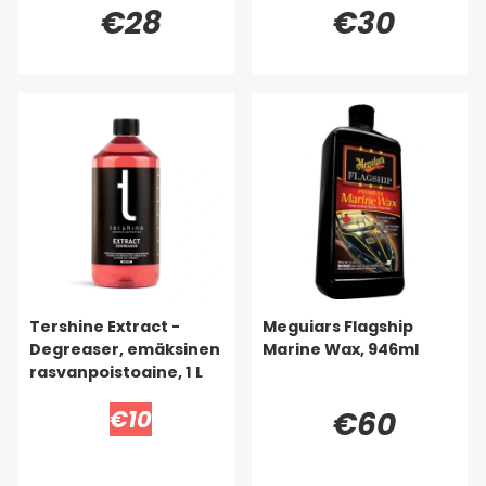
€28
€30
Tershine Extract -
Meguiars Flagship
Degreaser, emäksinen
Marine Wax, 946ml
rasvanpoistoaine, 1 L
€10
€60