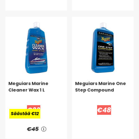
Meguiars Marine
Meguiars Marine One
Cleaner Wax 1 L
Step Compound
€33
€48
Säästää €12
€45