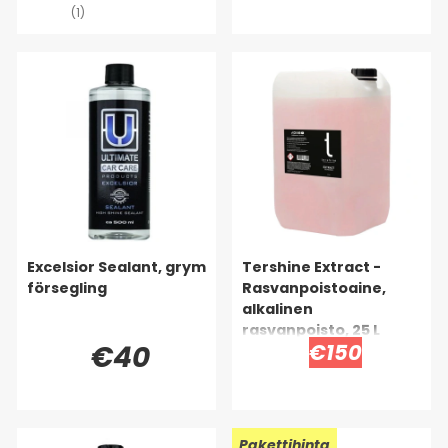
(1)
Excelsior Sealant, grym
Tershine Extract -
försegling
Rasvanpoistoaine,
alkalinen
rasvanpoisto, 25 L
€40
€150
Pakettihinta