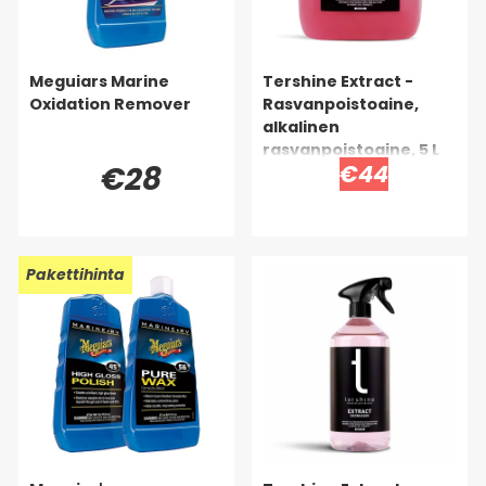
Meguiars Marine
Tershine Extract -
Oxidation Remover
Rasvanpoistoaine,
alkalinen
rasvanpoistoaine, 5 L
€28
€44
Pakettihinta