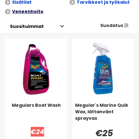
Sisätilat
Tarvikkeet ja työkalut
Veneenhoito
Suodatus
Meguiars Boat Wash
Meguiar's Marine Quik
Wax, lättanvänt
sprayvax
€24
€25