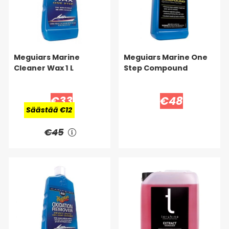
Meguiars Marine
Meguiars Marine One
Cleaner Wax 1 L
Step Compound
€33
€48
Säästää €12
€45