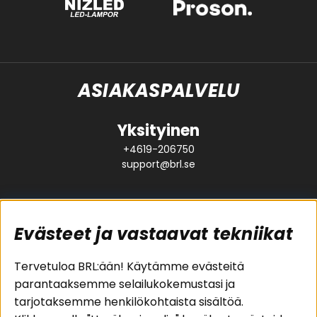
ASIAKASPALVELU
Yksityinen
+4619-206750
support@brl.se
Evästeet ja vastaavat tekniikat
Suositut sivut
Asiakaspalvelu
Tervetuloa BRL:ään! Käytämme evästeitä
parantaaksemme selailukokemustasi ja
Pakettiratkaisut
Evästeet
tarjotaksemme henkilökohtaista sisältöä.
Autostereot
Huolto- ja