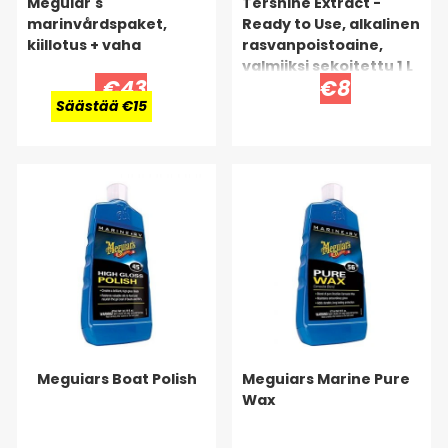
Meguiar's
Tershine Extract -
marinvårdspaket,
Ready to Use, alkalinen
kiillotus + vaha
rasvanpoistoaine,
valmiiksi sekoitettu 1 L
€43
€8
Säästää €15
Meguiars Boat Polish
Meguiars Marine Pure
Wax