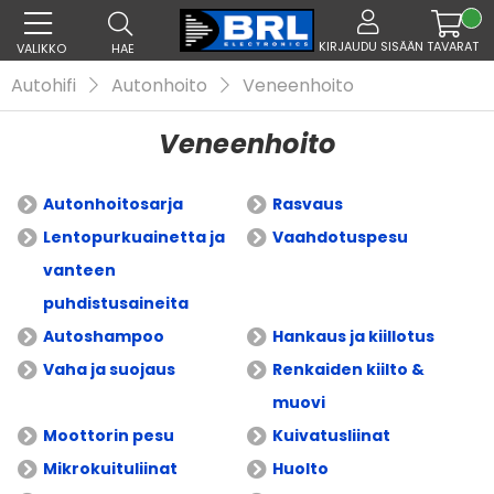
KIRJAUDU SISÄÄN
TAVARAT
VALIKKO
HAE
Autohifi
Autonhoito
Veneenhoito
Veneenhoito
Autonhoitosarja
Rasvaus
Lentopurkuainetta ja
Vaahdotuspesu
vanteen
puhdistusaineita
Autoshampoo
Hankaus ja kiillotus
Vaha ja suojaus
Renkaiden kiilto &
muovi
Moottorin pesu
Kuivatusliinat
Mikrokuituliinat
Huolto